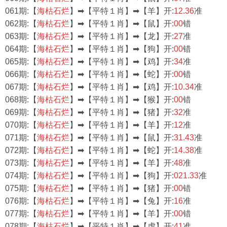
061期:【
海枯石烂
】➡【平特１肖】➡【羊
】开:
12.36
准
062期:【
海枯石烂
】➡【平特１肖】➡【鼠
】开:
00
错
063期:【
海枯石烂
】➡【平特１肖】➡【龙
】开:
27
准
064期:【
海枯石烂
】➡【平特１肖】➡【狗
】开:
00
错
065期:【
海枯石烂
】➡【平特１肖】➡【鸡
】开:
34
准
066期:【
海枯石烂
】➡【平特１肖】➡【蛇
】开:
00
错
067期:【
海枯石烂
】➡【平特１肖】➡【鸡
】开:
10.34
准
068期:【
海枯石烂
】➡【平特１肖】➡【猴
】开:
00
错
069期:【
海枯石烂
】➡【平特１肖】➡【猪
】开:
32
准
070期:【
海枯石烂
】➡【平特１肖】➡【羊
】开:
12
准
071期:【
海枯石烂
】➡【平特１肖】➡【鼠
】开:
31.43
准
072期:【
海枯石烂
】➡【平特１肖】➡【蛇
】开:
14.38
准
073期:【
海枯石烂
】➡【平特１肖】➡【羊
】开:
48
准
074期:【
海枯石烂
】➡【平特１肖】➡【狗
】开:
021.33
准
075期:【
海枯石烂
】➡【平特１肖】➡【猪
】开:
00
错
076期:【
海枯石烂
】➡【平特１肖】➡【兔
】开:
16
准
077期:【
海枯石烂
】➡【平特１肖】➡【羊
】开:
00
错
078期:【
海枯石烂
】➡【平特１肖】➡【虎
】开:
41
准