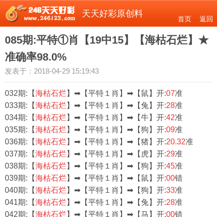
天天好彩原创料
首页
返回
085期:平特①肖【19中15】【海枯石烂】★
准确率98.0%
发表于：2018-04-29 15:19:43
032期:【
海枯石烂
】➡【平特１肖】➡【鼠
】开:
07
准
033期:【
海枯石烂
】➡【平特１肖】➡【兔
】开:
28
准
034期:【
海枯石烂
】➡【平特１肖】➡【牛
】开:
42
准
035期:【
海枯石烂
】➡【平特１肖】➡【狗
】开:
09
准
036期:【
海枯石烂
】➡【平特１肖】➡【猪
】开:
20.32
准
037期:【
海枯石烂
】➡【平特１肖】➡【虎
】开:
29
准
038期:【
海枯石烂
】➡【平特１肖】➡【狗
】开:
45
准
039期:【
海枯石烂
】➡【平特１肖】➡【鼠
】开:
00
错
040期:【
海枯石烂
】➡【平特１肖】➡【狗
】开:
33
准
041期:【
海枯石烂
】➡【平特１肖】➡【兔
】开:
28
准
042期:【
海枯石烂
】➡【平特１肖】➡【马
】开:
00
错