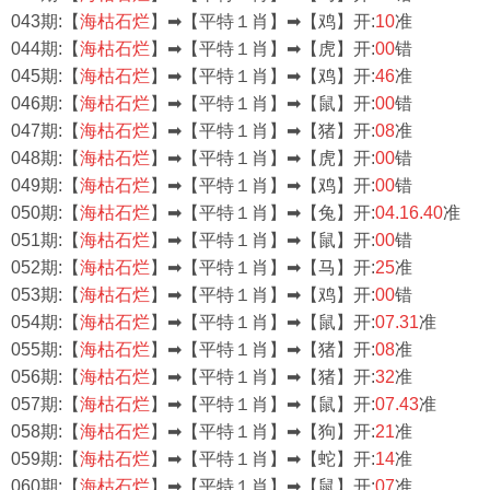
043期:【
海枯石烂
】➡【平特１肖】➡【鸡
】开:
10
准
044期:【
海枯石烂
】➡【平特１肖】➡【虎
】开:
00
错
045期:【
海枯石烂
】➡【平特１肖】➡【鸡
】开:
46
准
046期:【
海枯石烂
】➡【平特１肖】➡【鼠
】开:
00
错
047期:【
海枯石烂
】➡【平特１肖】➡【猪
】开:
08
准
048期:【
海枯石烂
】➡【平特１肖】➡【虎
】开:
00
错
049期:【
海枯石烂
】➡【平特１肖】➡【鸡
】开:
00
错
050期:【
海枯石烂
】➡【平特１肖】➡【兔
】开:
04.16.40
准
051期:【
海枯石烂
】➡【平特１肖】➡【鼠
】开:
00
错
052期:【
海枯石烂
】➡【平特１肖】➡【马
】开:
25
准
053期:【
海枯石烂
】➡【平特１肖】➡【鸡
】开:
00
错
054期:【
海枯石烂
】➡【平特１肖】➡【鼠
】开:
07.31
准
055期:【
海枯石烂
】➡【平特１肖】➡【猪
】开:
08
准
056期:【
海枯石烂
】➡【平特１肖】➡【猪
】开:
32
准
057期:【
海枯石烂
】➡【平特１肖】➡【鼠
】开:
07.43
准
058期:【
海枯石烂
】➡【平特１肖】➡【狗
】开:
21
准
059期:【
海枯石烂
】➡【平特１肖】➡【蛇
】开:
14
准
060期:【
海枯石烂
】➡【平特１肖】➡【鼠
】开:
07
准