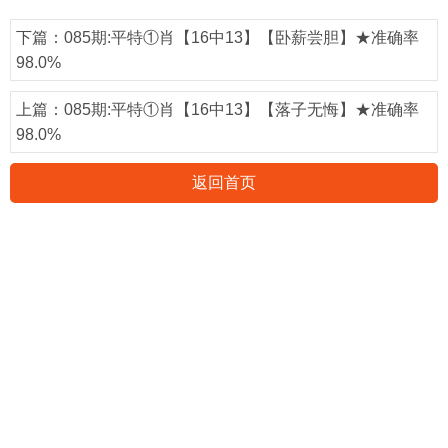
下篇：
085期:平特①肖【16中13】【卧薪尝胆】★准确率
98.0%
上篇：
085期:平特①肖【16中13】【落子无悔】★准确率
98.0%
返回首页